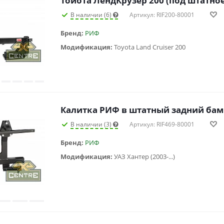
Тойота ЛендКрузер 200 (под штатное
В наличии (6)
Артикул: RIF200-80001
Бренд:
РИФ
Модификация:
Toyota Land Cruiser 200
Калитка РИФ в штатный задний бам
В наличии (3)
Артикул: RIF469-80001
Бренд:
РИФ
Модификация:
УАЗ Хантер (2003-...)