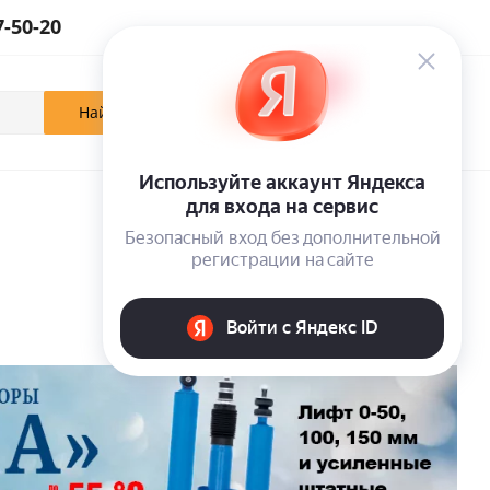
7-50-20
0
0
0
Кабинет
Отложенные
Корзина