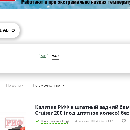
Е АВТО
УАЗ
По цене
По умолчанию
Калитка РИФ в штатный задний бам
Cruiser 200 (под штатное колесо) без
В наличии (1)
Артикул: RIF200-80007