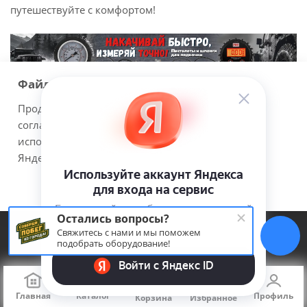
путешествуйте с комфортом!
Файлы cookie
Продолжая использовать наш сайт Вы даете
согласие на обработку файлов cookie и
Компания
использовании сервисов веб-аналитики
Яндекс.Метрика.
О компании
Новости
Принимаю
Подробнее
Политика
Остались вопросы?
Покупателям
Свяжитесь с нами и мы поможем
подобрать оборудование!
Условия оплаты
Условия доставки
Оптовым покупателям
Главная
Каталог
Профиль
Корзина
Избранное