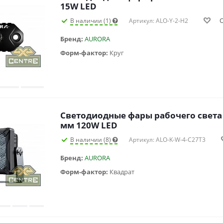
15W LED
В наличии (1)
Артикул: ALO-Y-2-H2
Бренд:
AURORA
Форм-фактор:
Круг
Светодиодные фары рабочего света
мм 120W LED
В наличии (8)
Артикул: ALO-K-W-4-C27T3
Бренд:
AURORA
Форм-фактор:
Квадрат