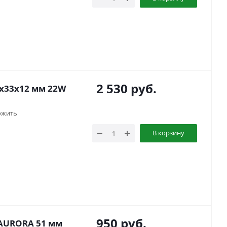
2 530
руб.
7x33x12 мм 22W
ожить
В корзину
950
руб.
 AURORA 51 мм