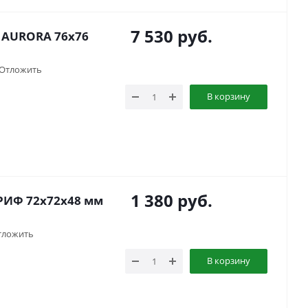
7 530
руб.
 AURORA 76x76
Отложить
В корзину
1 380
руб.
 РИФ 72x72x48 мм
тложить
В корзину