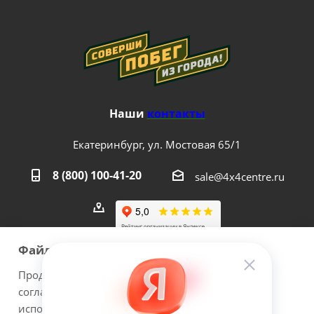
Наши
контакты
Екатеринбург, ул. Мостовая 65/1
8 (800) 100-41-20
sale@4x4centre.ru
Файлы cookie
Продолжая использовать наш сайт Вы даете
согласие на обработку файлов cookie и
2026 © 4х4Centre - интернет-магазин внедорожного
использовании сервисов веб-аналитики