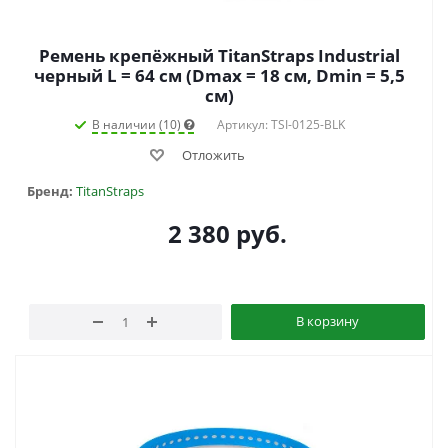
Ремень крепёжный TitanStraps Industrial
черный L = 64 см (Dmax = 18 см, Dmin = 5,5
см)
В наличии (10)
Артикул: TSI-0125-BLK
Отложить
Бренд:
TitanStraps
2 380
руб.
В корзину