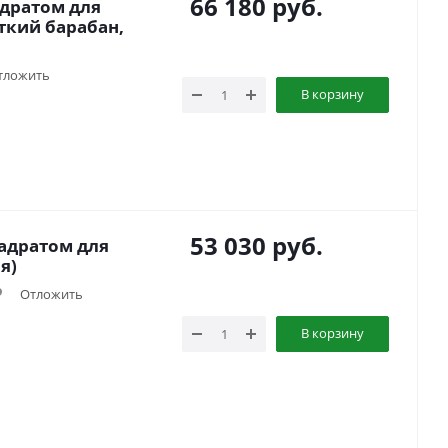
66 180
руб.
адратом для
ткий барабан,
тложить
В корзину
53 030
руб.
адратом для
я)
Отложить
В корзину