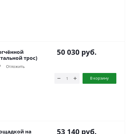
50 030
руб.
егчённой
тальной трос)
Отложить
В корзину
53 140
руб.
лощадкой на