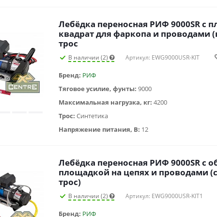
Лебёдка переносная РИФ 9000SR c 
квадрат для фаркопа и проводами (в
трос
В наличии (2)
Артикул: EWG9000USR-KIT
Бренд:
РИФ
Тяговое усилие, фунты:
9000
Максимальная нагрузка, кг:
4200
Трос:
Синтетика
Напряжение питания, В:
12
Лебёдка переносная РИФ 9000SR c о
площадкой на цепях и проводами (
трос)
В наличии (2)
Артикул: EWG9000USR-KIT1
Бренд:
РИФ