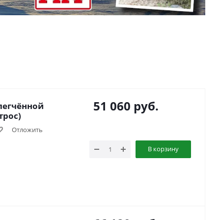
51 060
руб.
легчённой
трос)
Отложить
В корзину