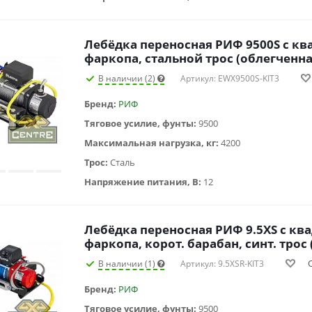
Лебёдка переносная РИФ 9500S c кв
фаркопа, стальной трос (облегченна
В наличии (2)
Артикул: EWX9500S-KIT3
Бренд:
РИФ
Тяговое усилие, фунты:
9500
Максимальная нагрузка, кг:
4200
Трос:
Сталь
Напряжение питания, В:
12
Лебёдка переносная РИФ 9.5XS c кв
фаркопа, корот. барабан, синт. трос
В наличии (1)
Артикул: 9.5XSR-KIT3
Бренд:
РИФ
Тяговое усилие, фунты:
9500