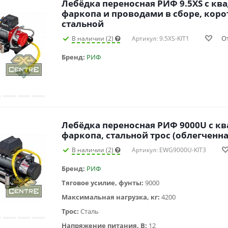
Лебёдка переносная РИФ 9.5XS c кв
фаркопа и проводами в сборе, коро
стальной
О
В наличии (2)
Артикул: 9.5XS-KIT1
Бренд:
РИФ
Лебёдка переносная РИФ 9000U c кв
фаркопа, стальной трос (облегченна
В наличии (2)
Артикул: EWG9000U-KIT3
Бренд:
РИФ
Тяговое усилие, фунты:
9000
Максимальная нагрузка, кг:
4200
Трос:
Сталь
Напряжение питания, В:
12