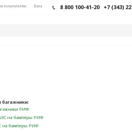
м покупателям
Вакансии
8 800 100-41-20
+7 (343) 2
и багажники:
агажники РИФ
АЭС на бамперы РИФ
С на бамперы РИФ