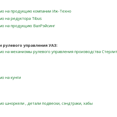
мо на продукцию компании Иж-Техно
мо на редуктора Tibus
мо на продукцию ВалРэйсинг
 рулевого управления УАЗ:
мо на механизмы рулевого управления производства Стерли
мо на кунги
мо шноркели , детали подвески, сэндтраки, хабы