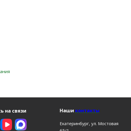
вания
Наши
контакты
ь на связи
Екатеринбург, ул. Мостовая
65/1