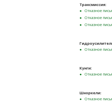
Трансмиссия:
Отказное пись
Отказное пись
Отказное пись
Гидроусилители
Отказное пись
Кунги:
Отказное пись
Шноркели:
Отказное пись