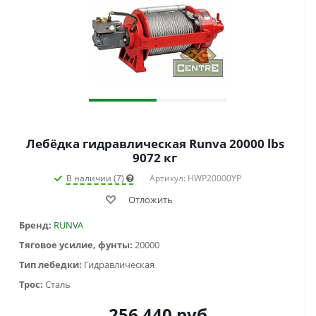
Лебёдка гидравлическая Runva 20000 lbs
9072 кг
В наличии (7)
Артикул: HWP20000YP
Отложить
Бренд:
RUNVA
Тяговое усилие, фунты:
20000
Тип лебедки:
Гидравлическая
Трос:
Сталь
256 440
руб.