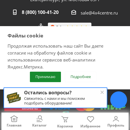
8 (800) 100-41-20
sale@4x4centre.ru
Файлы cookie
Продолжая использовать наш сайт Вы даете
согласие на обработку файлов cookie и
использовании сервисов веб-аналитики
2026 © 4х4Centre - интернет-магазин внедорожного
Яндекс.Метрика.
оборудования с доставкой по России. Соверши побег из
Принимаю
Подробнее
города!.
ИП Медведев Михаил Геннадьевич ОГРНИП №
Остались вопросы?
307667226300017
Свяжитесь с нами и мы поможем
подобрать оборудование!
Главная
Каталог
Профиль
Корзина
Избранное