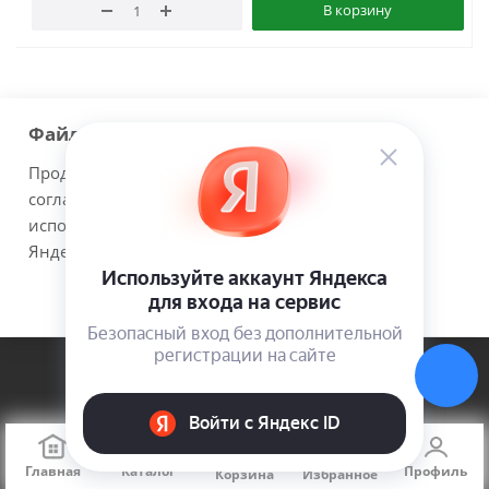
В корзину
Файлы cookie
Показать еще
Продолжая использовать наш сайт Вы даете
согласие на обработку файлов cookie и
1
2
3
8
использовании сервисов веб-аналитики
Яндекс.Метрика.
Принимаю
Подробнее
Компания
О компании
Новости
Главная
Каталог
Профиль
Корзина
Избранное
Политика