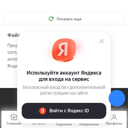
Показать еще
Файлы cookie
1
2
3
9
Продолжая использовать наш сайт Вы даете
согласие на обработку файлов cookie и
использовании сервисов веб-аналитики
Яндекс.Метрика.
Принимаю
Подробнее
Компания
О компании
Новости
Политика
Главная
Каталог
Профиль
Покупателям
Корзина
Избранное