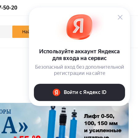
7-50-20
0
0
0
Кабинет
Отложенные
Корзина