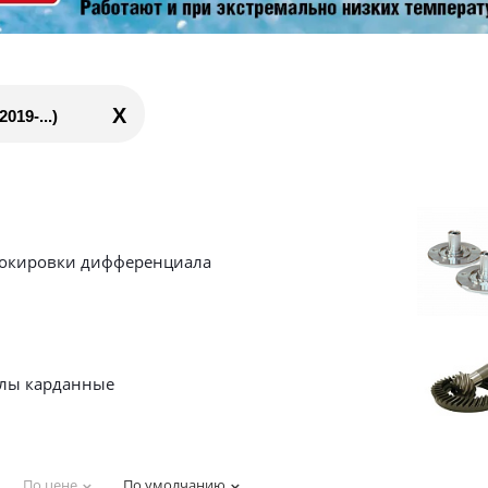
X
19-...)
окировки дифференциала
лы карданные
По цене
По умолчанию