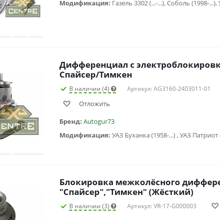
Модификация:
Дифференциал с электроблокировк
Спайсер/Тимкен
В наличии (4)
Артикул: AG3160-2403011-01
Отложить
Бренд:
Autogur73
Модификация:
Блокировка межколёcного диффере
"Спайсер","Тимкен" (Жёсткий)
В наличии (3)
Артикул: VR-17-G000003