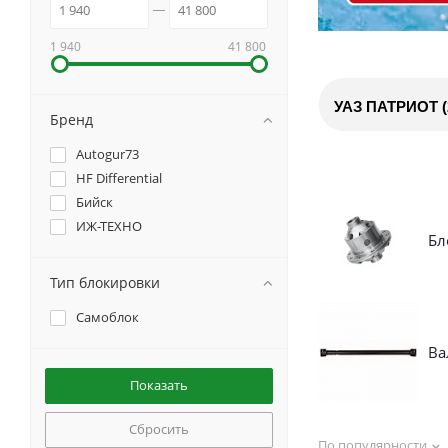
1 940
41 800
УАЗ ПАТРИОТ (20
Бренд
Autogur73
HF Differential
Бийск
ИЖ-ТЕХНО
Бл
Тип блокировки
Самоблок
Ва
Сбросить
По популярности