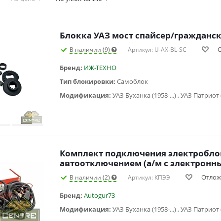
Блокка УАЗ мост спайсер/гражданс
В наличии (9)
Артикул: U-AX-BL-SC
Бренд:
ИЖ-ТЕХНО
Тип блокировки:
Самоблок
Модификация:
Комплект подключения электроблок
автоотключением (а/м с электронн
Отлож
В наличии (2)
Артикул: КПЭЭ
Бренд:
Autogur73
Модификация: