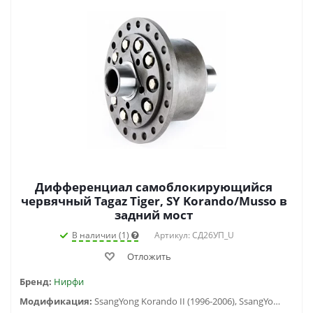
Дифференциал самоблокирующийся
червячный Tagaz Tiger, SY Korando/Musso в
задний мост
В наличии (1)
Артикул: СД26УП_U
Отложить
Бренд:
Нирфи
Модификация:
SsangYong Korando II (1996-2006), SsangYong Kyron (2005-2015), SsangYong Musso (1997-2013), TAGAZ Tager (2008-2014)