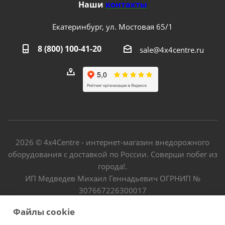
Наши
контакты
Екатеринбург, ул. Мостовая 65/1
8 (800) 100-41-20
sale@4x4centre.ru
2026 © 4х4Centre - интернет-магазин внедорожного
оборудования с доставкой по России. Соверши побег из
города!.
ИП Медведев Михаил Геннадьевич ОГРНИП №
307667226300017
Файлы cookie