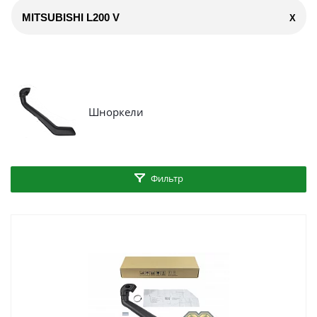
MITSUBISHI L200 V
X
Шноркели
Фильтр