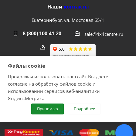
Наши
контакты
Екатеринбург, ул. Мостовая 65/1
8 (800) 100-41-20
sale@4x4centre.ru
Файлы cookie
Продолжая использовать наш сайт Вы даете
согласие на обработку файлов cookie и
2026 © 4х4Centre - интернет-магазин внедорожного
использовании сервисов веб-аналитики
оборудования с доставкой по России. Соверши побег из
Яндекс.Метрика.
города!.
Принимаю
Подробнее
ИП Медведев Михаил Геннадьевич ОГРНИП №
307667226300017