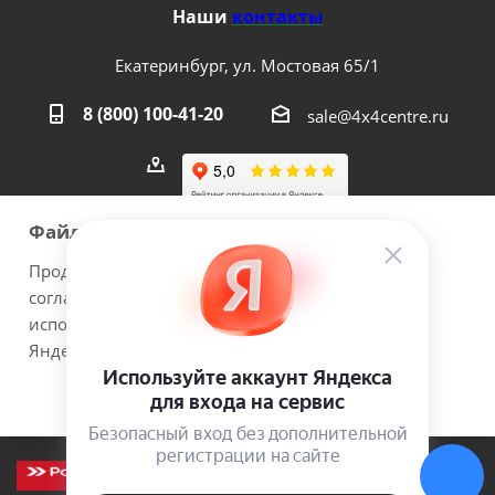
Наши
контакты
Екатеринбург, ул. Мостовая 65/1
8 (800) 100-41-20
sale@4x4centre.ru
Файлы cookie
Продолжая использовать наш сайт Вы даете
согласие на обработку файлов cookie и
2026 © 4х4Centre - интернет-магазин внедорожного
использовании сервисов веб-аналитики
оборудования с доставкой по России. Соверши побег из
Яндекс.Метрика.
города!.
Принимаю
Подробнее
ИП Медведев Михаил Геннадьевич ОГРНИП №
307667226300017