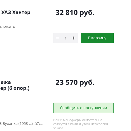
32 810
руб.
 УАЗ Хантер
тложить
В корзину
23 570
руб.
пежа
р (6 опор.)
Сообщить о поступлении
Наши менеджеры обязательно
Land Rover Defender (1983-2016), УАЗ Буханка (1958-...) , УАЗ Хантер (2003-...)
свяжутся с вами и уточнят условия
заказа