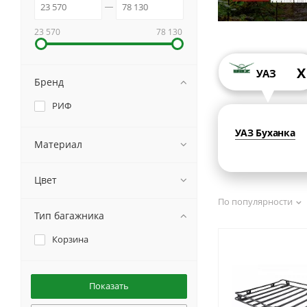
23 570
78 130
X
УАЗ
Бренд
РИФ
УАЗ Буханка
Материал
Цвет
По популярности
Тип багажника
Корзина