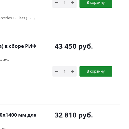
В корзину
Land Rover Defender (1983-2016), Mercedes G-Class (...-...), Mercedes G-Class (...-...), Toyota Land Cruiser 70 (1990-1996), УАЗ Хантер (2003-...), УАЗ-3151
43 450
руб.
) в сборе РИФ
жить
В корзину
32 810
руб.
0x1400 мм для
жить