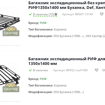
Багажник экспедиционный без кре
РИФ1350х1400 мм Буханка, Def, Ханте
В наличии (10)
Артикул: RIF007-13144
Бренд:
РИФ
Тип багажника:
Корзина
Модификация:
УАЗ Буханка (1958-...) , УАЗ Хантер (2
Багажник экспедиционный РИФ для
1350x1400 мм
О
В наличии
Артикул: RIF452-roof1400
Бренд:
РИФ
Тип багажника:
Корзина
Модификация:
УАЗ Буханка (1958-...)