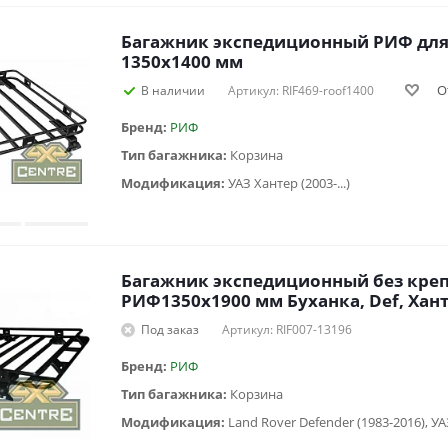
Багажник экспедиционный РИФ для
1350x1400 мм
О
В наличии
Артикул: RIF469-roof1400
Бренд:
РИФ
Тип багажника:
Корзина
Модификация:
УАЗ Хантер (2003-...)
Багажник экспедиционный без кре
РИФ1350х1900 мм Буханка, Def, Ханте
Под заказ
Артикул: RIF007-13196
Бренд:
РИФ
Тип багажника:
Корзина
Модификация: