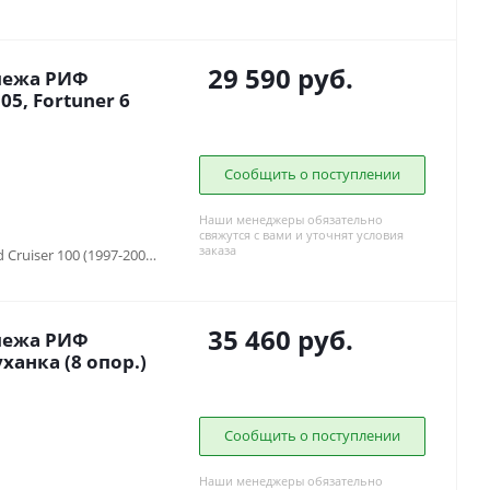
29 590
руб.
пежа РИФ
05, Fortuner 6
Сообщить о поступлении
Наши менеджеры обязательно
свяжутся с вами и уточнят условия
заказа
TAGAZ Tager (2008-2014), Toyota Land Cruiser 100 (1997-2007), УАЗ Патриот (2005-2015)
35 460
руб.
пежа РИФ
ханка (8 опор.)
Сообщить о поступлении
Наши менеджеры обязательно