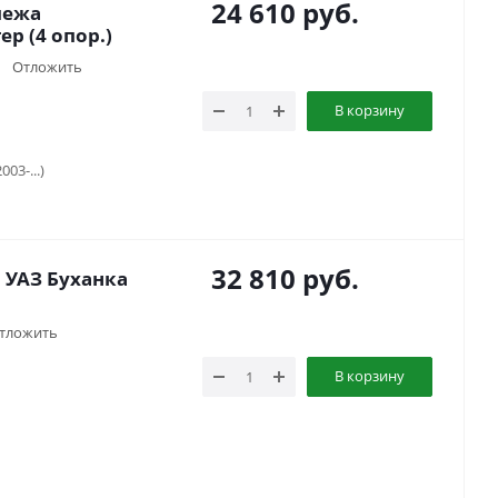
24 610
руб.
пежа
р (4 опор.)
Отложить
В корзину
003-...)
32 810
руб.
 УАЗ Буханка
тложить
В корзину