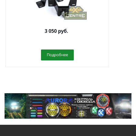
Кронштейны РИФ для крепления домкрата HI-
3 050
руб.
Lift(к-т 2шт)
Подробнее