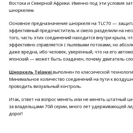
Востока и Северной Африки. Именно под эти условия зат
шноркелем.
Основное предназначение шноркеля на TLC70 — защита
эффективный предочиститель и смело разделили на нес
того, часть этих соединений находится внутри крыла, ч
эффективно справляется с пылевыми потоками, но абсо
даже вредна, ибо человек, уверенный, что на его авто
японский — может быть озадачен, почему двигатель сл
Шноркель Telawei
выполнен по классической технологи
Минимальное количество соединений на пути к воздуш
проводить визуальный контроль.
Итак, ответ на вопрос менять или не менять штатный ш
за владельцами 70й серии, много лет удерживающей ли
дорог!