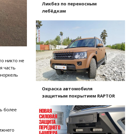
Ликбез по переносным
лебёдкам
то никто не
я часть
шноркель
Окраска автомобиля
защитным покрытием RAPTOR
ь более
ижнего