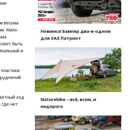
вая
м весьма
ми. Мало
Новинка! Бампер два-в-одном
ьма
для УАЗ Патриот
может быть
инальный и
пластика.
труднений
тветный ход
Naturehike – всё, всем, и
 где нет
недорого