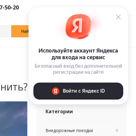
27-50-20
0
0
0
Кабинет
Отложенные
Корзина
енить?
Категории
Внедорожные поездки
9