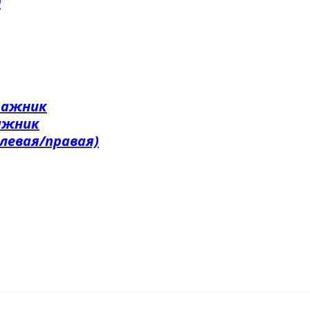
0
гажник
ажник
левая/правая)