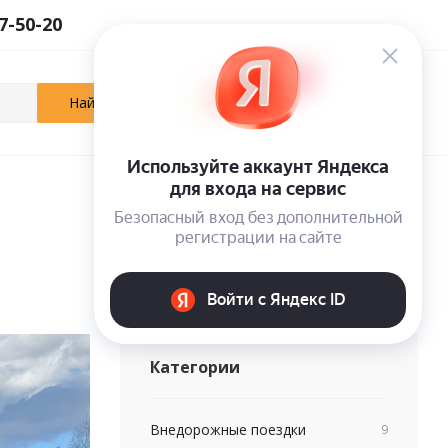
27-50-20
0
0
0
Кабинет
Отложенные
Корзина
Категории
Внедорожные поездки
9