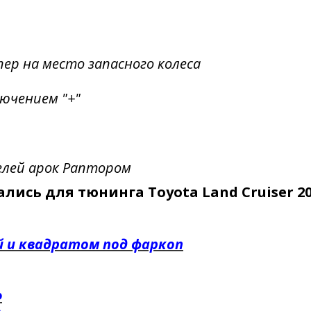
пер на место запасного колеса
лючением "+"
елей арок Раптором
ись для тюнинга Toyota Land Cruiser 20
й и квадратом под фаркоп
Ф