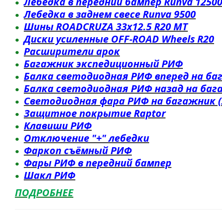
Лебедка в передний бампер Runva 1250
Лебедка в заднем свесе Runva 9500
Шины ROADCRUZA 33x12.5 R20 MT
Диски усиленные OFF-ROAD Wheels R20
Расширители арок
Багажник экспедиционный
РИФ
Балка светодиодная РИФ вперед на ба
Балка светодиодная РИФ назад на баг
Светодиодная фара РИФ на багажник (
Защитное покрытие Raptor
Клавиши
РИФ
О
тключение "+" лебедки
Фаркоп съёмный
РИФ
Фары РИФ в передний бампер
Шакл
РИФ
ПОДРОБНЕЕ