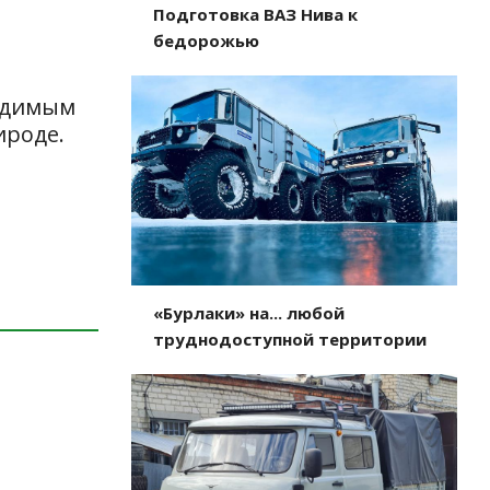
Подготовка ВАЗ Нива к
бедорожью
одимым
ироде.
«Бурлаки» на... любой
труднодоступной территории