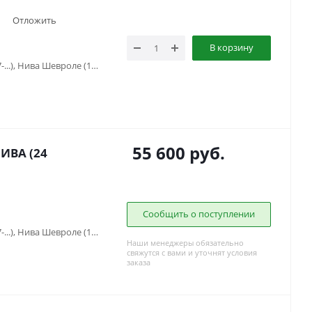
Отложить
В корзину
Lada Niva Travel (2021-...), Нива (1977-...), Нива Шевроле (1998-2020)
55 600
руб.
ИВА (24
Сообщить о поступлении
Lada Niva Travel (2021-...), Нива (1977-...), Нива Шевроле (1998-2020)
Наши менеджеры обязательно
свяжутся с вами и уточнят условия
заказа