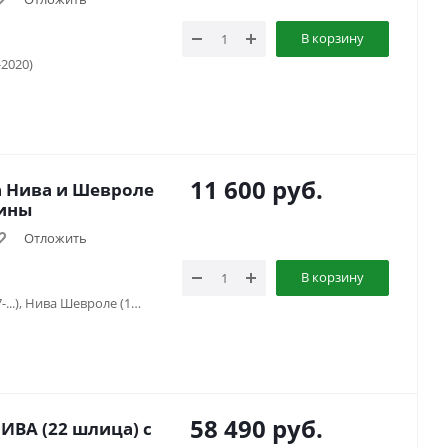
В корзину
-2020)
11 600
руб.
а Нива и Шевроле
лины
Отложить
В корзину
Lada Niva Travel (2021-...), Нива (1977-...), Нива Шевроле (1998-2020)
58 490
руб.
ИВА (22 шлица) с