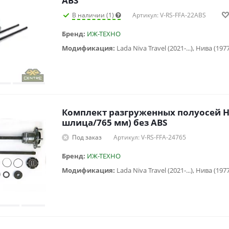
ABS
В наличии (1)
Артикул: V-RS-FFA-22ABS
Бренд:
ИЖ-ТЕХНО
Модификация:
Комплект разгруженных полуосей Н
шлица/765 мм) без ABS
Под заказ
Артикул: V-RS-FFA-24765
Бренд:
ИЖ-ТЕХНО
Модификация: