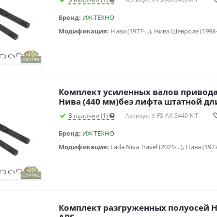
Бренд:
ИЖ-ТЕХНО
Модификация:
Нива (1977-...), Нива Шевроле (1998
Комплект усиленных валов привод
Нива (440 мм)без лифта штатной д
В наличии (1)
Артикул: V-FS-AX-S440-KIT
Бренд:
ИЖ-ТЕХНО
Модификация:
Комплект разгруженных полуосей Н