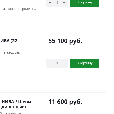
В корзину
Lada Niva Travel (2021-...), Нива (1977-...), Нива Шевроле (1998-2020)
55 100
руб.
ИВА (22
Отложить
В корзину
11 600
руб.
 НИВА / Шеви-
удлиненные)
Отложить