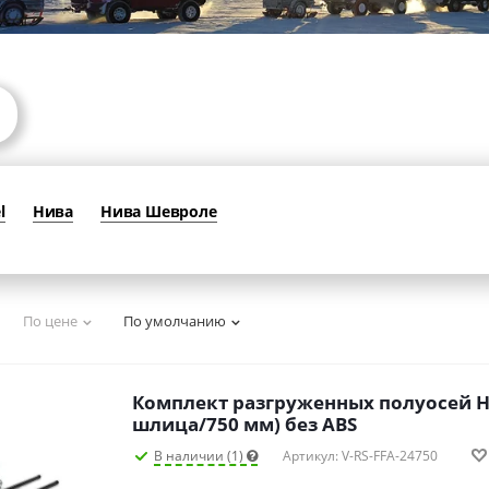
l
Нива
Нива Шевроле
По цене
По умолчанию
Комплект разгруженных полуосей Н
шлица/750 мм) без ABS
В наличии (1)
Артикул: V-RS-FFA-24750