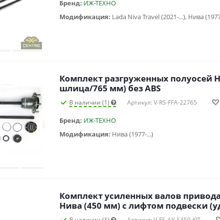
Бренд:
ИЖ-ТЕХНО
Модификация:
Комплект разгруженных полуосей Н
шлица/765 мм) без ABS
В наличии (1)
Артикул: V-RS-FFA-22765
Бренд:
ИЖ-ТЕХНО
Модификация:
Нива (1977-...)
Комплект усиленных валов привода
Нива (450 мм) с лифтом подвески (
В наличии (1)
Артикул: V-FS-AX-S450-KIT