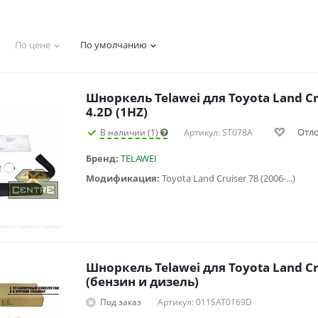
По цене
По умолчанию
Шноркель Telawei для Toyota Land Cr
4.2D (1HZ)
Отл
В наличии (1)
Артикул: ST078A
Бренд:
TELAWEI
Модификация:
Toyota Land Cruiser 78 (2006-...)
Шноркель Telawei для Toyota Land Cr
(бензин и дизель)
Под заказ
Артикул: 011SAT0169D