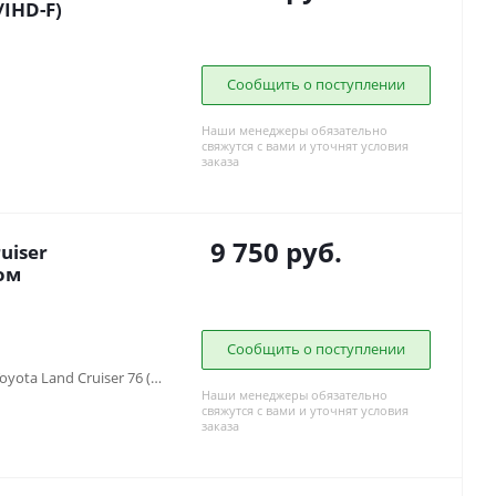
Z/IHD-F)
Сообщить о поступлении
Наши менеджеры обязательно
свяжутся с вами и уточнят условия
заказа
9 750
руб.
uiser
едом
Сообщить о поступлении
Toyota Land Cruiser 75 (1984-2013), Toyota Land Cruiser 76 (2007-...)
Наши менеджеры обязательно
свяжутся с вами и уточнят условия
заказа