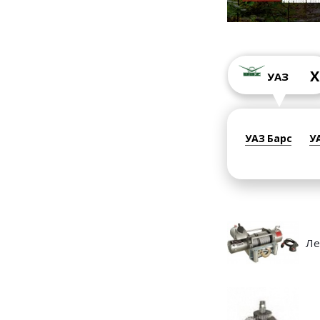
X
УАЗ
УАЗ Барс
У
Ле