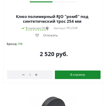
Клюз полимерный RJO "ромб" под
синтетический трос 254 мм
В наличии (5)
Артикул: PFL254R
Отложить
Бренд:
РФ
2 520
руб.
В корзину