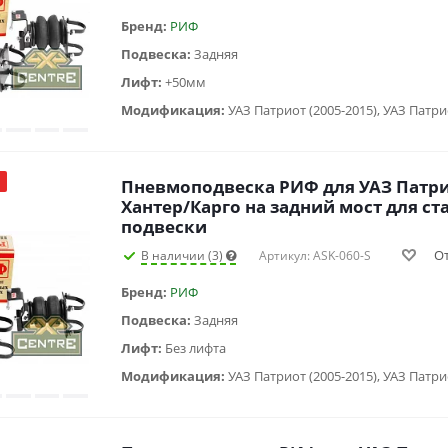
Бренд:
РИФ
Подвеска:
Задняя
Лифт:
+50мм
Модификация:
Пневмоподвеска РИФ для УАЗ Патр
Хантер/Карго на задний мост для с
подвески
О
В наличии (3)
Артикул: ASK-060-S
Бренд:
РИФ
Подвеска:
Задняя
Лифт:
Без лифта
Модификация: