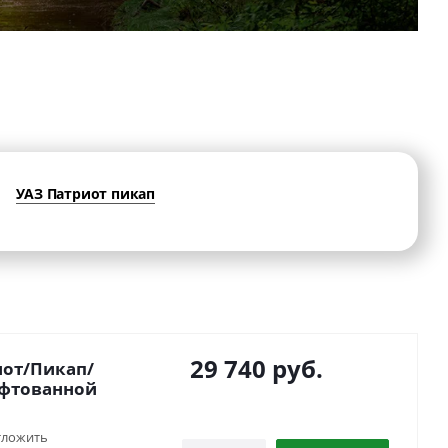
УАЗ Патриот пикап
29 740
руб.
иот/Пикап/
ифтованной
тложить