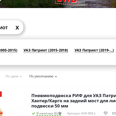
X
РИОТ
005-2015)
УАЗ Патриот (2015-2018)
УАЗ Патриот (2019-...)
По цене
По умолчанию
Пневмоподвеска РИФ для УАЗ Патр
Хантер/Карго на задний мост для л
подвески 50 мм
О
В наличии (6)
Артикул: ASK-060-L