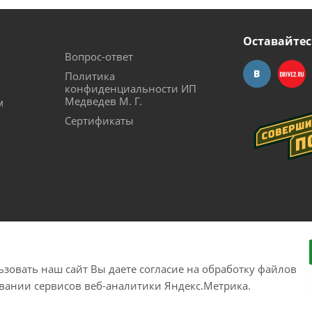
Оставайтес
Вопрос-ответ
Политика
конфиденциальности ИП
Медведев М. Г.
м
Сертификаты
зовать наш сайт Вы даете согласие на обработку файлов
рудования с доставкой по России. Соверши побег из города!
овании сервисов веб-аналитики Яндекс.Метрика.
26300017