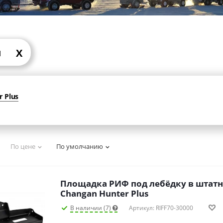
X
N
 Plus
По цене
По умолчанию
Площадка РИФ под лебёдку в штат
Changan Hunter Plus
В наличии (7)
Артикул: RIFF70-30000