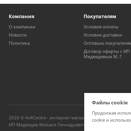
Компания
Покупателям
О компании
Условия оплаты
Новости
Условия доставки
Политика
Оптовым покупателя
Договор оферты с ИП
Медведевым М. Г.
Файлы cookie
Продолжая исполь
2026 © 4х4Centre - интернет-магазин внедорожного обо
cookie и использ
ИП Медведев Михаил Геннадьевич ОГРНИП № 3076672