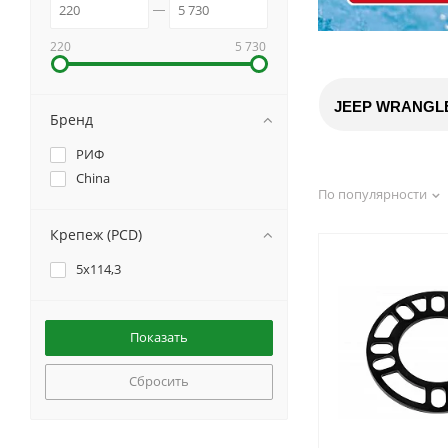
220
5 730
JEEP WRANGLE
Бренд
РИФ
China
По популярности
Крепеж (PCD)
5x114,3
Сбросить