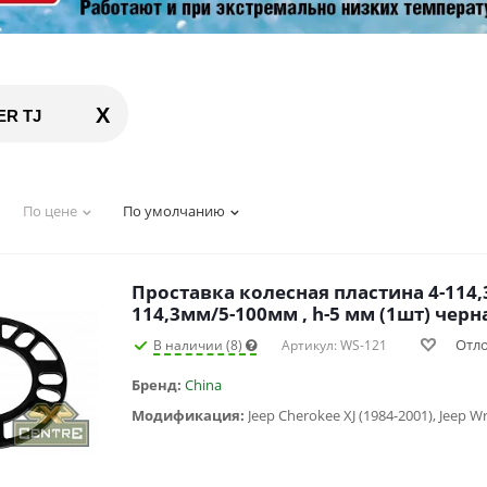
X
R TJ
По цене
По умолчанию
Проставка колесная пластина 4-114
114,3мм/5-100мм , h-5 мм (1шт) чер
Отл
В наличии (8)
Артикул: WS-121
Бренд:
China
Модификация: