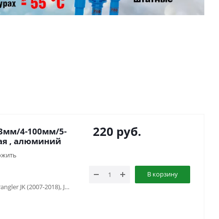
220
руб.
,3мм/4-100мм/5-
ная , алюминий
ожить
В корзину
Jeep Cherokee XJ (1984-2001), Jeep Wrangler JK (2007-2018), Jeep Wrangler TJ (1997-2006), Jeep Wrangler YJ (1987-1996)