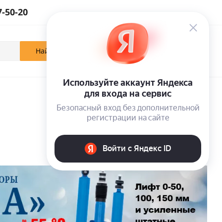
7-50-20
0
0
0
Кабинет
Отложенные
Корзина