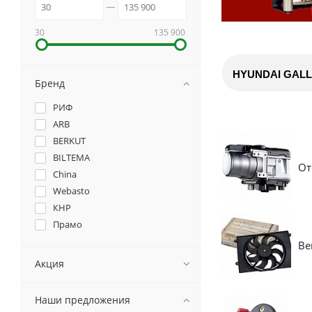
30
135 900
HYUNDAI GALLO
Бренд
РИФ
ARB
BERKUT
BILTEMA
От
China
Webasto
КНР
Прамо
Ве
Акция
Наши предложения