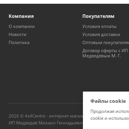
Компания
Покупателям
О компании
Условия оплаты
Новости
Условия доставки
Политика
Оптовым покупателя
Договор оферты с ИП
Медведевым М. Г.
Файлы cookie
Продолжая исполь
2026 © 4х4Centre - интернет-магазин внедорожного обо
cookie и использ
ИП Медведев Михаил Геннадьевич ОГРНИП № 3076672