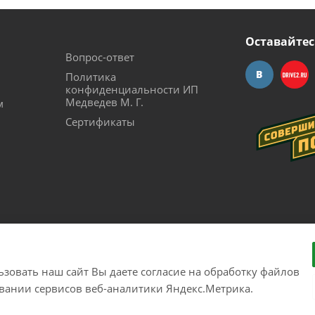
Оставайтес
Вопрос-ответ
Политика
конфиденциальности ИП
Медведев М. Г.
м
Сертификаты
зовать наш сайт Вы даете согласие на обработку файлов
рудования с доставкой по России. Соверши побег из города!
овании сервисов веб-аналитики Яндекс.Метрика.
26300017