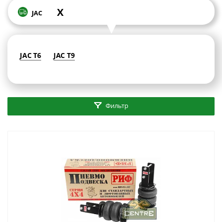
X
JAC
JAC T6
JAC T9
Фильтр