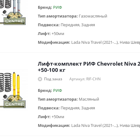
Бренд:
РИФ
Тип амортизатора:
Газомасляный
Подвеска:
Передняя, Задняя
Лифт:
+50мм
Модификация:
Lada Niva Travel (2021-...), Нива Ше
Лифт-комплект РИФ Chevrolet Niva 
+50-100 кг
Под заказ
Артикул: RIF-CHN
Бренд:
РИФ
Тип амортизатора:
Масляный
Подвеска:
Передняя, Задняя
Лифт:
+50мм
Модификация:
Lada Niva Travel (2021-...), Нива Ше