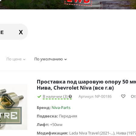
X
ЛЕ
По цене
По умолчанию
Проставка под шаровую опору 50 мм
Нива, Chevrolet Niva (все г.в)
От
В наличии (3)
Артикул: NP-00186
Бренд:
Niva-Parts
Подвеска:
Передняя
Лифт:
+50мм
Модификация: