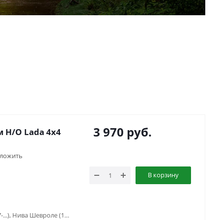
3 970
руб.
 Н/О Lada 4x4
ложить
В корзину
Lada Niva Travel (2021-...), Нива (1977-...), Нива Шевроле (1998-2020)