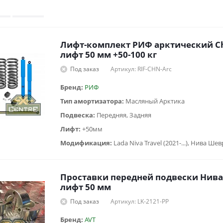
Лифт-комплект РИФ арктический Che
лифт 50 мм +50-100 кг
Под заказ
Артикул: RIF-CHN-Arc
Бренд:
РИФ
Тип амортизатора:
Масляный Арктика
Подвеска:
Передняя, Задняя
Лифт:
+50мм
Модификация:
Lada Niva Travel (2021-...), Нива Ше
Проставки передней подвески Нива/
лифт 50 мм
Под заказ
Артикул: LK-2121-PP
Бренд:
AVT