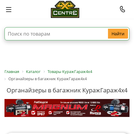
Найти
Главная
Каталог
Товары КуражГараж4х4
Органайзеры в багажник КуражГараж4х4
Органайзеры в багажник КуражГараж4х4