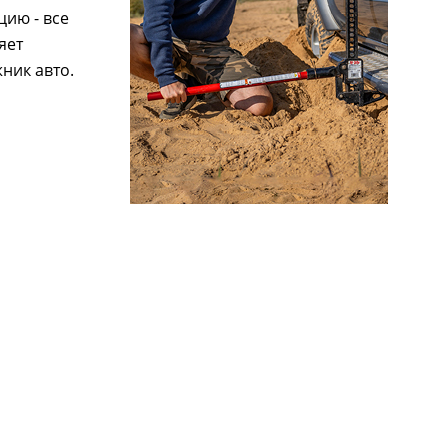
ию - все
яет
ник авто.