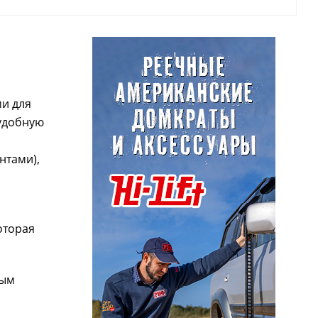
и для
 удобную
нтами),
оторая
ным