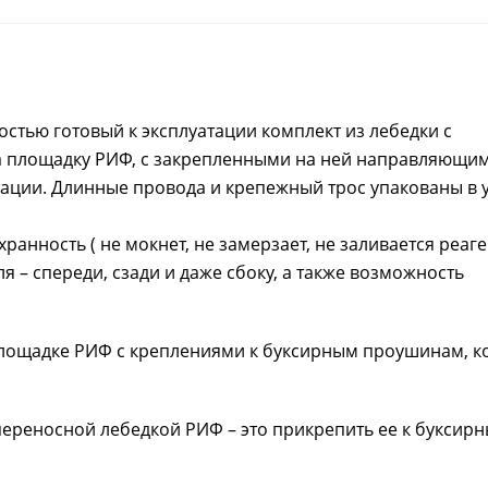
стью готовый к эксплуатации комплект из лебедки с
а площадку РИФ, с закрепленными на ней направляющим
уатации. Длинные провода и крепежный трос упакованы в
анность ( не мокнет, не замерзает, не заливается реаге
 – спереди, сзади и даже сбоку, а также возможность
площадке РИФ с креплениями к буксирным проушинам, к
 переносной лебедкой РИФ – это прикрепить ее к буксир