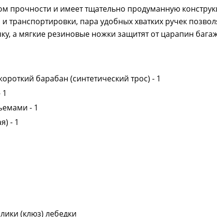
м прочности и имеет тщательно продуманную конструкц
 и транспортировки, пара удобных хватких ручек позвол
чку, а мягкие резиновые ножки защитят от царапин багаж
короткий барабан (синтетический трос) - 1
 1
ъемами - 1
) - 1
олики (клюз) лебедки