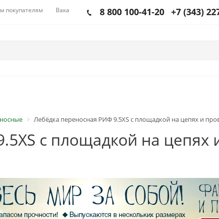
м покупателям
Вакансии
8 800 100-41-20
+7 (343) 22
еносные
Лебёдка переносная РИФ 9.5XS c площадкой на цепях и прово
.5XS c площадкой на цепях и