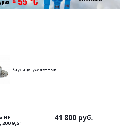
Ступицы усиленные
41 800
руб.
а HF
 200 9,5"