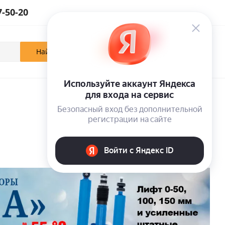
7-50-20
0
0
0
Кабинет
Отложенные
Корзина