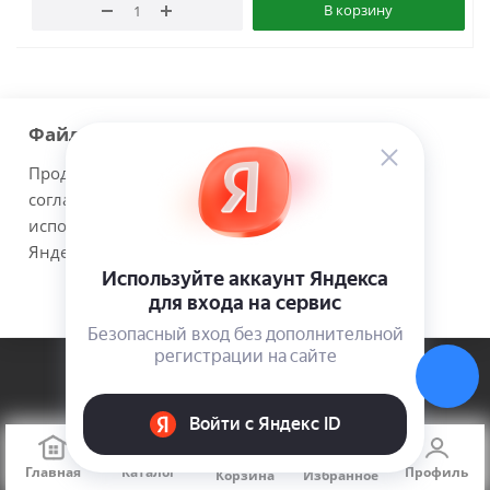
В корзину
Файлы cookie
Показать еще
Продолжая использовать наш сайт Вы даете
согласие на обработку файлов cookie и
1
2
3
8
использовании сервисов веб-аналитики
Яндекс.Метрика.
Принимаю
Подробнее
Компания
О компании
Новости
Главная
Каталог
Профиль
Корзина
Избранное
Политика