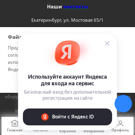
Наши
контакты
Екатеринбург, ул. Мостовая 65/1
8 (800) 100-41-20
sale@4x4centre.ru
Файлы cookie
Продолжая использовать наш сайт Вы даете
согласие на обработку файлов cookie и
использовании сервисов веб-аналитики
Яндекс.Метрика.
Принимаю
Подробнее
2026 © 4х4Centre - интернет-магазин внедорожного
оборудования с доставкой по России. Соверши побег из
города!.
ИП Медведев Михаил Геннадьевич ОГРНИП №
307667226300017
Главная
Каталог
Профиль
Корзина
Избранное