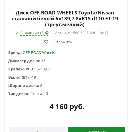
Диск OFF-ROAD-WHEELS Toyota/Nissan
стальной белый 6x139,7 8xR15 d110 ET-19
(треуг.мелкий)
В наличии (2)
Артикул: 1580-63910WH-19A17
Отложить
Бренд:
OFF-ROAD Wheels
Диаметр диска:
15
Крепеж (PCD):
6x139,7
Вылет (ET):
-19
Ширина диска:
8
Тип диска:
Стальной
4 160
руб.
В корзину