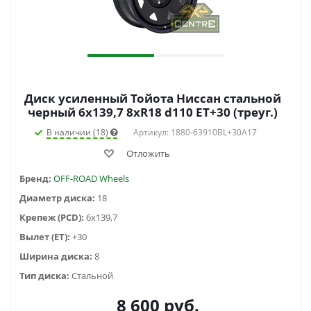
Диск усиленный Тойота Ниссан стальной
черный 6x139,7 8xR18 d110 ET+30 (треуг.)
В наличии (18)
Артикул: 1880-63910BL+30A17
Отложить
Бренд:
OFF-ROAD Wheels
Диаметр диска:
18
Крепеж (PCD):
6x139,7
Вылет (ET):
+30
Ширина диска:
8
Тип диска:
Стальной
8 600
руб.