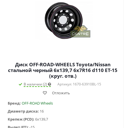
Диск OFF-ROAD-WHEELS Toyota/Nissan
стальной черный 6x139,7 6x7R16 d110 ET-15
(круг. отв.)
В наличии (2)
Артикул: 1670-63910BL-15
Отложить
Бренд:
OFF-ROAD Wheels
Диаметр диска:
16
Крепеж (PCD):
6x139,7
Вылет (ET):
-15