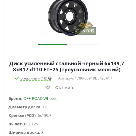
Диск усиленный стальной черный 6x139,7
8xR17 d110 ET+25 (треугольник мелкий)
В наличии (10)
Артикул: 1780-63910BL+25A17
Отложить
Бренд:
OFF-ROAD Wheels
Диаметр диска:
17
Крепеж (PCD):
6x139,7
Вылет (ET):
+25
Ширина диска:
8