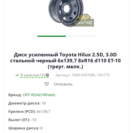
Диск усиленный Toyota Hilux 2.5D, 3.0D
стальной черный 6x139,7 8xR16 d110 ET-10
(треуг. мелк.)
В наличии (5)
Артикул: 1680-63910BL-10A17X
Отложить
Бренд:
OFF-ROAD Wheels
Диаметр диска:
16
Крепеж (PCD):
6x139,7
Вылет (ET):
-10
Ширина диска:
8