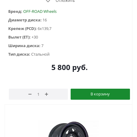
Отложить
Бренд:
OFF-ROAD Wheels
Диаметр диска:
16
Крепеж (PCD):
6x139,7
Вылет (ET):
+30
Ширина диска:
7
Тип диска:
Стальной
5 800
руб.
В корзину