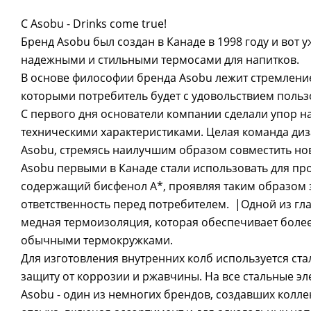
С Asobu - Drinks come true!
Бренд Asobu был создан в Канаде в 1998 году и вот 
надежными и стильными термосами для напитков.
В основе философии бренда Asobu лежит стремлени
которыми потребитель будет с удовольствием польз
С первого дня основатели компании сделали упор н
техническими характеристиками. Целая команда ди
Asobu, стремясь наилучшим образом совместить но
Asobu первыми в Канаде стали использовать для про
содержащий бисфенол А*, проявляя таким образом 
ответственность перед потребителем. |Одной из гл
медная термоизоляция, которая обеспечивает более
обычными термокружками.
Для изготовления внутренних колб используется стал
защиту от коррозии и ржавчины. На все стальные э
Asobu - один из немногих брендов, создавших колле