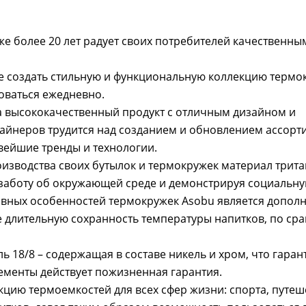
уже более 20 лет радует своих потребителей качественны
е создать стильную и функциональную коллекцию термо
оваться ежедневно.
а высококачественный продукт с отличным дизайном и
зайнеров трудится над созданием и обновлением ассорт
вейшие тренды и технологии.
изводства своих бутылок и термокружек материал трита
заботу об окружающей среде и демонстрируя социальн
авных особенностей термокружек Asobu является допол
 длительную сохранность температуры напитков, по ср
ь 18/8 – содержащая в составе никель и хром, что гаран
лементы действует пожизненная гарантия.
кцию термоемкостей для всех сфер жизни: спорта, путеш