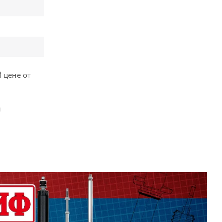
 цене от
и