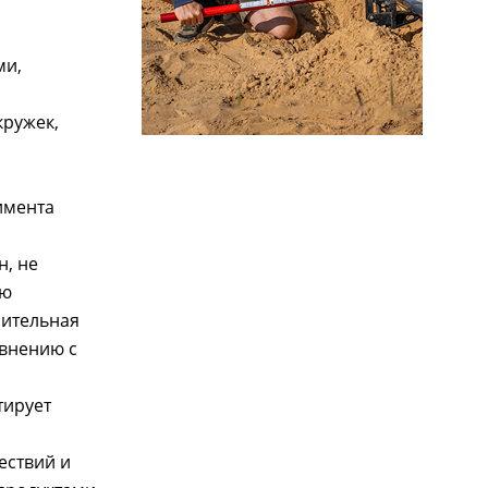
ми,
кружек,
имента
н, не
ую
нительная
авнению с
тирует
ествий и