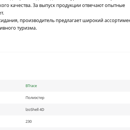
кого качества. За выпуск продукции отвечают опытные
т.
жидания, производитель предлагает широкий ассортиме
тивного туризма.
BTrace
Полиэстер
lzoShell 4D
230