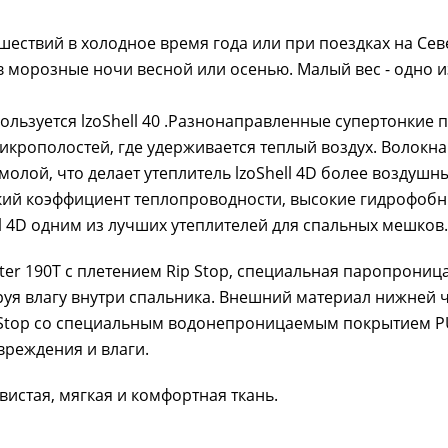
ествий в холодное время года или при поездках на Сев
в морозные ночи весной или осенью. Малый вес - одно и
пользуется lzoShell 40 .Разнонаправленные супертонкие 
микрополостей, где удерживается теплый воздух. Волокна
олой, что делает утеплитель lzoShell 4D более воздушн
кий коэффициент теплопроводности, высокие гидрофобн
ll 4D одним из лучших утеплителей для спальных мешков.
ter 190Т с плетением Rip Stop, специальная паропрониц
руя влагу внутри спальника. Внешний материал нижней 
ip Stop со специальным водонепроницаемым покрытием P
вреждения и влаги.
вистая, мягкая и комфортная ткань.