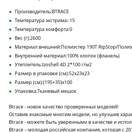
Производитель:BTRACE
Температура экстрима:-15
Температура комфорта:0
Вес (г):2600
Материал внешний:Полиэстер 190Т RipStop/Полиэ
Внутренний материал:100% хлопок (фланель)
Утеплитель:Izoshell 4D 2*100 г/м2
Размер в упаковке (см):52х23х23
Размер (см):(195+35)х100
Упаковка:Тканевый мешок
Btrace - новое качество проверенных моделей!
Оставив знакомые многим модели, но улучшив хара
Btrace - можете быть уверенными в качестве и испо
Btrace – молодая российская компания, которая с 2