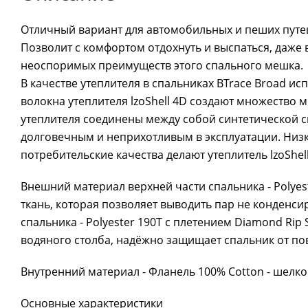
Отличный вариант для автомобильных и пеших путеш
Позволит с комфортом отдохнуть и выспаться, даже 
неоспоримых преимуществ этого спального мешка.
В качестве утеплителя в спальниках BTrace Broad ис
волокна утеплителя lzoShell 4D создают множество 
утеплителя соединены между собой синтетической см
долговечным и неприхотливым в эксплуатации. Низ
потребительские качества делают утеплитель lzoShe
Внешний материал верхней части спальника - Polyes
ткань, которая позволяет выводить пар не конденси
спальника - Polyester 190Т с плетением Diamond R
водяного столба, надёжно защищает спальник от по
Внутренний материал - Фланель 100% Cotton - шелко
Основные характеристики