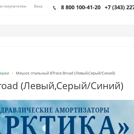
м покупателям
Вакансии
8 800 100-41-20
+7 (343) 22
ешки
Мешок спальный BTrace Broad (Левый,Серый/Синий)
road (Левый,Серый/Синий)