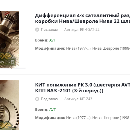
Дифференциал 4-х сателлитный ра
коробки Нива/Шевроле Нива 22 шл
Под заказ
Артикул: RK 4-SAT-22
Бренд:
AVT
Модификация:
Нива (1977-...), Нива Шевроле (1998
КИТ понижение РК 3.0 (шестерня AV
КПП ВАЗ -2101 (3-й перед.))
Под заказ
Артикул: KIT-Z43
Бренд:
AVT
Модификация:
Нива (1977-...), Нива Шевроле (1998