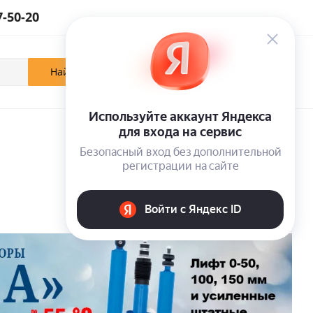
7-50-20
0
0
0
Кабинет
Отложенные
Корзина