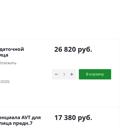
26 820
руб.
здаточной
ица
Отложить
В корзину
-2020)
17 380
руб.
нциала AVT для
лица предн.7