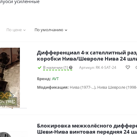
луоси усиленные
По цене
По умолчанию
Дифференциал 4-х сателлитный ра
коробки Нива/Шевроле Нива 24 шл
В наличии (1)
Артикул: RK 4-SAT-24
Бренд:
AVT
Модификация:
Нива (1977-...), Нива Шевроле (1998
Блокировка межколёcного диффере
Шеви-Нива винтовая передняя 24 ш