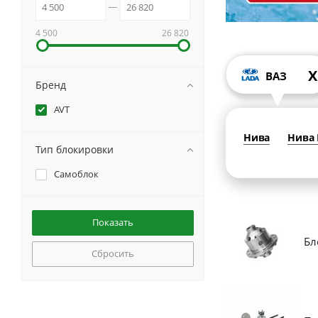
4 500
26 820
X
ВАЗ
Бренд
AVT
Нива
Нива
Тип блокировки
Самоблок
Бл
Сбросить