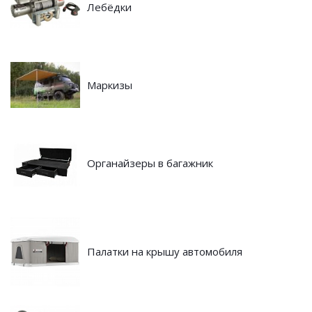
Лебёдки
Маркизы
Органайзеры в багажник
Палатки на крышу автомобиля