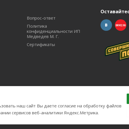
Оставайтес
Вопрос-ответ
Политика
конфиденциальности ИП
Медведев М. Г.
Сертификаты
зовать наш сайт Вы даете согласие на обработку файлов
удования с доставкой по России. Соверши побег из города!.
вании сервисов веб-аналитики Яндекс.Метрика.
26300017