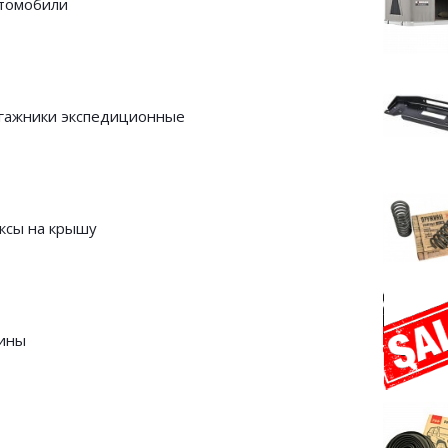
томобили
гажники экспедиционные
ксы на крышу
ины