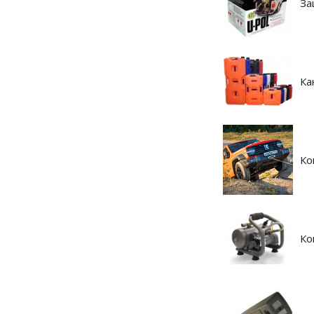
За
Ка
Ко
Ко