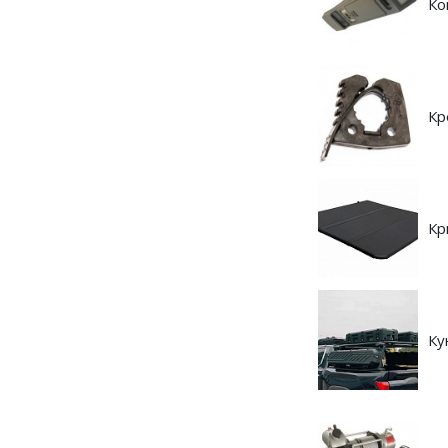
Ко
Кр
Кр
Ку