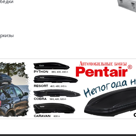
бёдки
ркизы