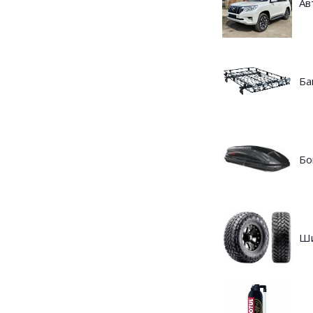
Ав
Ба
Бо
Ш