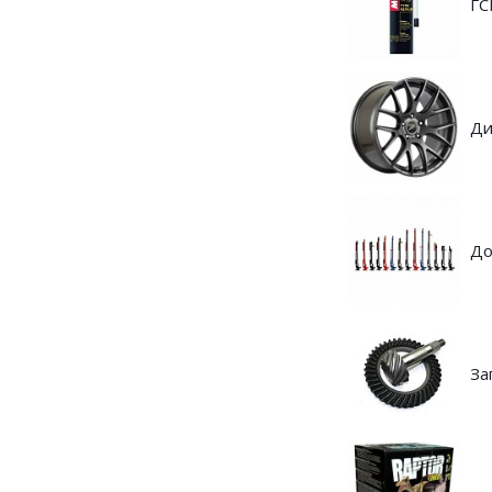
ГС
Ди
До
За