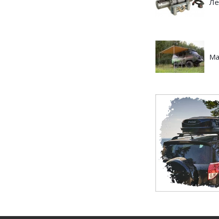
Ле
Ма