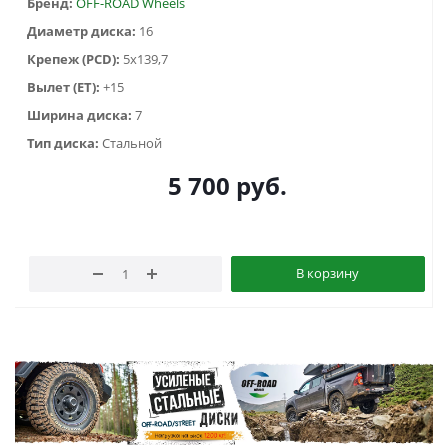
Бренд:
OFF-ROAD Wheels
Диаметр диска:
16
Крепеж (PCD):
5x139,7
Вылет (ET):
+15
Ширина диска:
7
Тип диска:
Стальной
5 700
руб.
В корзину