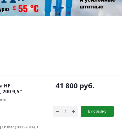
41 800
руб.
а HF
 200 9,5"
жить
В корзину
Toyota 4runner (1995-2003), Toyota FJ Cruiser (2006-2014), Toyota Fortuner (2005-2016), Toyota HiLux SURF 130 (1988-1997), Toyota Hilux V (1983-1997), Toyota Hilux VII (2005-2014), Toyota Land Cruiser 100 (1997-2007), Toyota Land Cruiser 105 (1998-2006), Toyota Land Cruiser 40 (1960-1984) , Toyota Land Cruiser 60 (1980-1990) , Toyota Land Cruiser 70 (1990-1996), Toyota Land Cruiser 71 (1984-...), Toyota Land Cruiser 73 (1990-1996), Toyota Land Cruiser 75 (1984-2013), Toyota Land Cruiser 76 (2007-...), Toyota Land Cruiser 78 (2006-...), Toyota Land Cruiser 79 (1984-2006), Toyota Land Cruiser 80 (1988-1998), Toyota Land Cruiser Prado 120 (2002-2009), Toyota Land Cruiser Prado 90/95 (1996-2002)