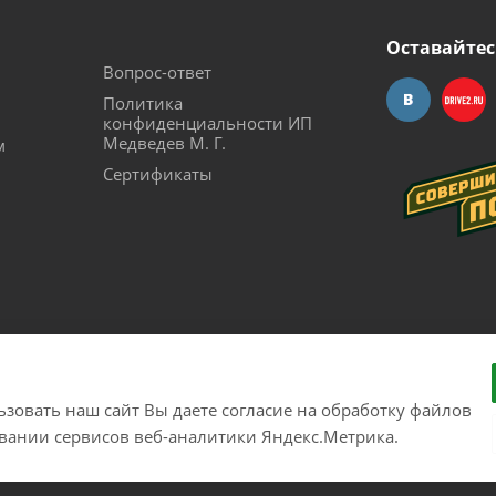
Оставайтес
Вопрос-ответ
Политика
конфиденциальности ИП
Медведев М. Г.
м
Сертификаты
зовать наш сайт Вы даете согласие на обработку файлов
рудования с доставкой по России. Соверши побег из города!
овании сервисов веб-аналитики Яндекс.Метрика.
26300017