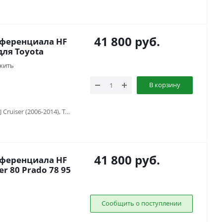
41 800
руб.
фференциала HF
для Toyota
жить
В корзину
Toyota 4runner (1995-2003), Toyota FJ Cruiser (2006-2014), Toyota Fortuner (2005-2016), Toyota HiLux SURF 130 (1988-1997), Toyota Hilux V (1983-1997), Toyota Hilux VII (2005-2014), Toyota Land Cruiser 100 (1997-2007), Toyota Land Cruiser 105 (1998-2006), Toyota Land Cruiser 40 (1960-1984) , Toyota Land Cruiser 60 (1980-1990) , Toyota Land Cruiser 70 (1990-1996), Toyota Land Cruiser 71 (1984-...), Toyota Land Cruiser 73 (1990-1996), Toyota Land Cruiser 75 (1984-2013), Toyota Land Cruiser 76 (2007-...), Toyota Land Cruiser 78 (2006-...), Toyota Land Cruiser 79 (1984-2006), Toyota Land Cruiser 80 (1988-1998), Toyota Land Cruiser Prado 120 (2002-2009), Toyota Land Cruiser Prado 90/95 (1996-2002)
41 800
руб.
фференциала HF
yota Land Cruiser 80 Prado 78 95
Сообщить о поступлении