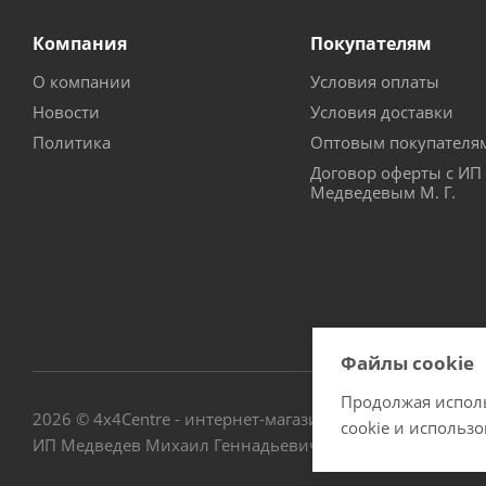
Компания
Покупателям
О компании
Условия оплаты
Новости
Условия доставки
Политика
Оптовым покупателя
Договор оферты с ИП
Медведевым М. Г.
Файлы cookie
Продолжая исполь
2026 © 4х4Centre - интернет-магазин внедорожного обо
cookie и использ
ИП Медведев Михаил Геннадьевич ОГРНИП № 3076672