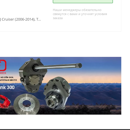
Наши менеджеры обязательно
свяжутся с вами и уточнят условия
заказа
Toyota 4runner (1995-2003), Toyota FJ Cruiser (2006-2014), Toyota Fortuner (2005-2016), Toyota HiLux SURF 130 (1988-1997), Toyota Hilux V (1983-1997), Toyota Hilux VII (2005-2014), Toyota Land Cruiser 100 (1997-2007), Toyota Land Cruiser 105 (1998-2006), Toyota Land Cruiser 40 (1960-1984) , Toyota Land Cruiser 60 (1980-1990) , Toyota Land Cruiser 70 (1990-1996), Toyota Land Cruiser 71 (1984-...), Toyota Land Cruiser 73 (1990-1996), Toyota Land Cruiser 75 (1984-2013), Toyota Land Cruiser 76 (2007-...), Toyota Land Cruiser 78 (2006-...), Toyota Land Cruiser 79 (1984-2006)