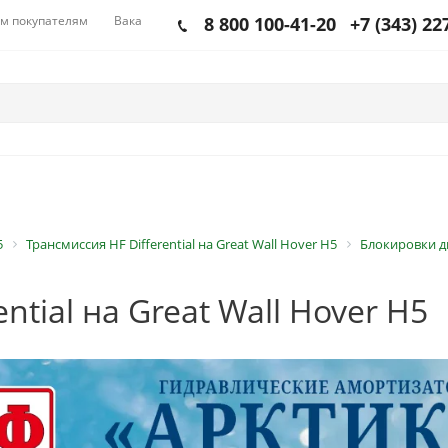
м покупателям
Вакансии
8 800 100-41-20
+7 (343) 22
5
Трансмиссия HF Differential на Great Wall Hover H5
Блокировки ди
tial на Great Wall Hover H5