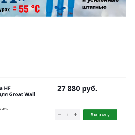
27 880
руб.
а HF
ля Great Wall
жить
В корзину