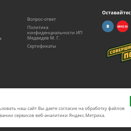
Оставайтес
Вопрос-ответ
Политика
конфиденциальности ИП
Медведев М. Г.
м
Сертификаты
зовать наш сайт Вы даете согласие на обработку файлов
рудования с доставкой по России. Соверши побег из города!
овании сервисов веб-аналитики Яндекс.Метрика.
26300017