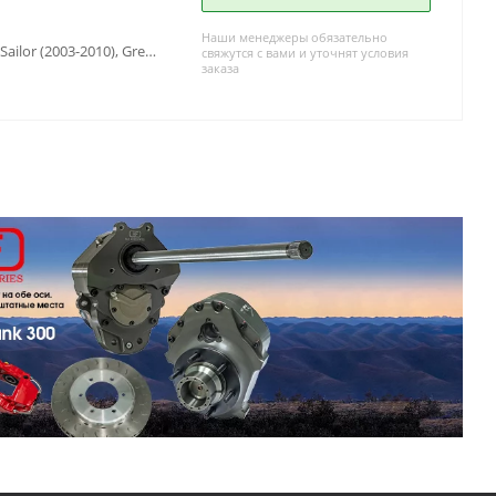
Наши менеджеры обязательно
Greatwall Safe (2001-2010), Greatwall Sailor (2003-2010), Greatwall Wingle (2009-2013), Hover H3 (2010-2013), Hover H5 (2010-2013)
свяжутся с вами и уточнят условия
заказа