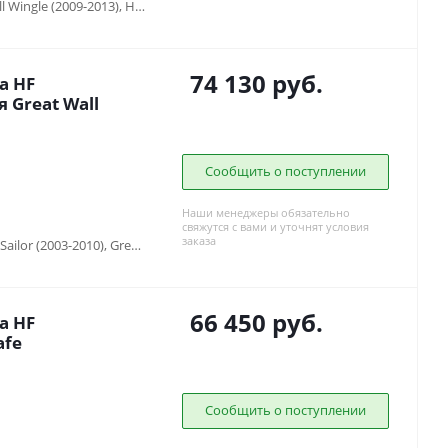
Greatwall Sailor (2003-2010), Greatwall Wingle (2009-2013), Hover H3 (2010-2013), Hover H5 (2010-2013)
74 130
руб.
а HF
 Great Wall
Сообщить о поступлении
Наши менеджеры обязательно
свяжутся с вами и уточнят условия
заказа
Greatwall Safe (2001-2010), Greatwall Sailor (2003-2010), Greatwall Wingle (2009-2013), Hover H3 (2010-2013), Hover H5 (2010-2013)
66 450
руб.
а HF
afe
Сообщить о поступлении