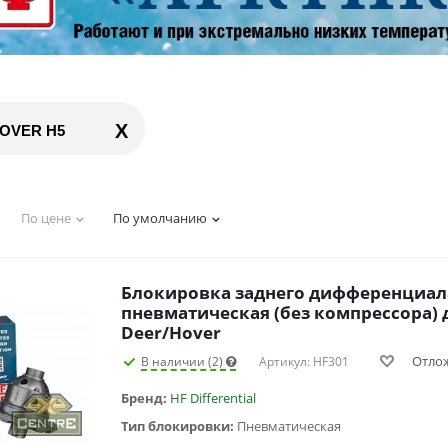
X
OVER H5
По цене
По умолчанию
Блокировка заднего дифференциал
пневматическая (без компрессора) д
Deer/Hover
Отло
В наличии (2)
Артикул: HF301
Бренд:
HF Differential
Тип блокировки:
Пневматическая