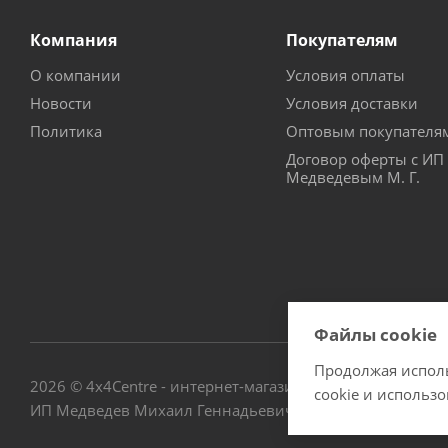
Компания
Покупателям
О компании
Условия оплаты
Новости
Условия доставки
Политика
Оптовым покупателя
Договор оферты с ИП
Медведевым М. Г.
Файлы cookie
Продолжая исполь
2026 © 4х4Centre - интернет-магазин внедорожного обо
cookie и использ
ИП Медведев Михаил Геннадьевич ОГРНИП № 3076672