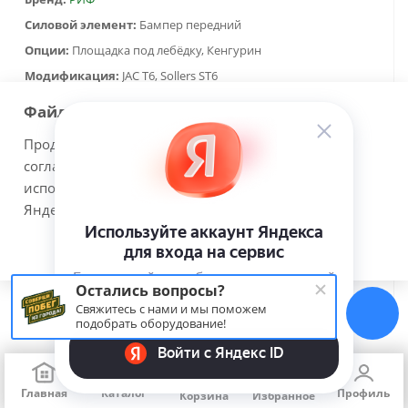
Силовой элемент:
Бампер передний
Опции:
Площадка под лебёдку, Кенгурин
Модификация:
JAC T6, Sollers ST6
64 940
руб.
Файлы cookie
Продолжая использовать наш сайт Вы даете
согласие на обработку файлов cookie и
использовании сервисов веб-аналитики
В корзину
Яндекс.Метрика.
Принимаю
Подробнее
Остались вопросы?
Показать еще
Свяжитесь с нами и мы поможем
подобрать оборудование!
1
2
3
7
Главная
Каталог
Профиль
Корзина
Избранное