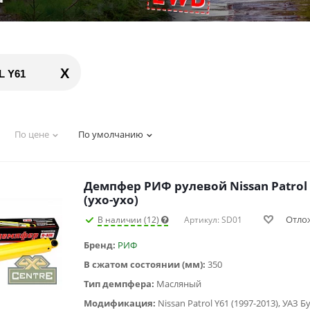
X
L Y61
По цене
По умолчанию
Демпфер РИФ рулевой Nissan Patrol 
(ухо-ухо)
Отло
В наличии (12)
Артикул: SD01
Бренд:
РИФ
В сжатом состоянии (мм):
350
Тип демпфера:
Масляный
Модификация:
Nissan Patrol Y61 (1997-2013), УАЗ Бу