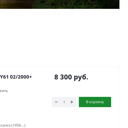
8 300
руб.
Y61 02/2000+
жить
В корзину
ханка (1958-...)