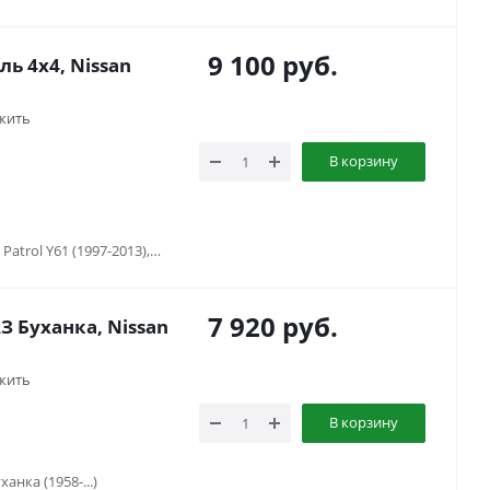
9 100
руб.
ь 4х4, Nissan
жить
В корзину
Nissan Patrol Y60 (1987-1997), Nissan Patrol Y61 (1997-2013), Соболь (1998-...)
7 920
руб.
 Буханка, Nissan
жить
В корзину
ханка (1958-...)