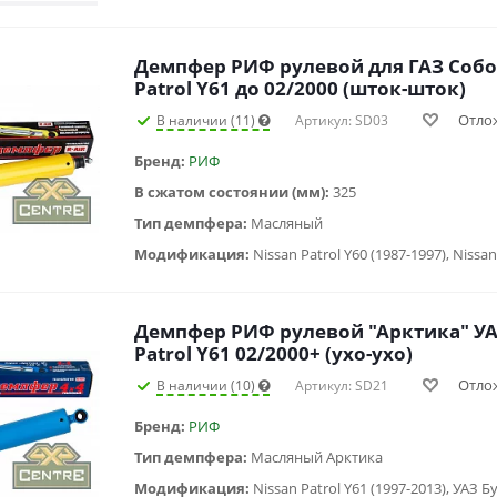
Демпфер РИФ рулевой для ГАЗ Собол
Patrol Y61 до 02/2000 (шток-шток)
Отло
В наличии (11)
Артикул: SD03
Бренд:
РИФ
В сжатом состоянии (мм):
325
Тип демпфера:
Масляный
Модификация:
Демпфер РИФ рулевой "Арктика" УАЗ
Patrol Y61 02/2000+ (ухо-ухо)
Отло
В наличии (10)
Артикул: SD21
Бренд:
РИФ
Тип демпфера:
Масляный Арктика
Модификация:
Nissan Patrol Y61 (1997-2013), УАЗ Бу