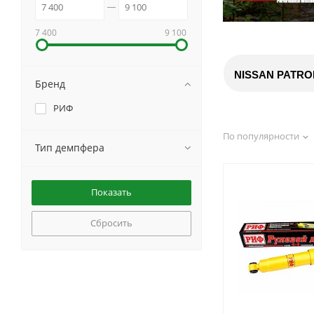
7 400
9 100
NISSAN PATRO
Бренд
РИФ
По популярности
Тип демпфера
Сбросить