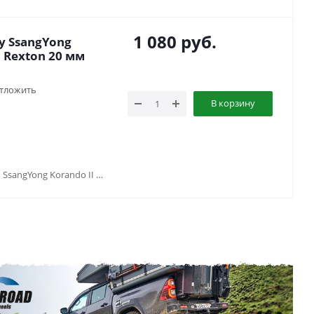
1 080
руб.
 SsangYong
, Rexton 20 мм
тложить
В корзину
SsangYong Action Sports (2006-2016), SsangYong Korando II (1996-2006), SsangYong Kyron (2005-2015), SsangYong Musso (1997-2013), SsangYong Rexton II (2007-2011)