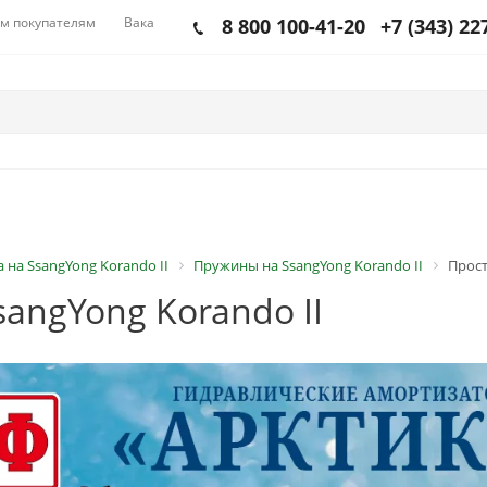
м покупателям
Вакансии
8 800 100-41-20
+7 (343) 22
 на SsangYong Korando II
Пружины на SsangYong Korando II
Прост
angYong Korando II