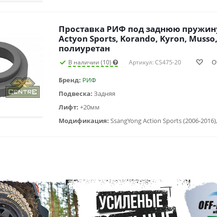
Проставка РИФ под заднюю пружину
Actyon Sports, Korando, Kyron, Musso
полиуретан
О
В наличии (10)
Артикул: CS475-20
Бренд:
РИФ
Подвеска:
Задняя
Лифт:
+20мм
Модификация: