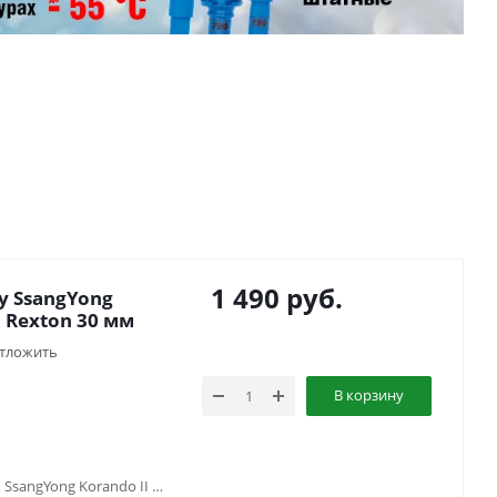
1 490
руб.
 SsangYong
, Rexton 30 мм
тложить
В корзину
SsangYong Action Sports (2006-2016), SsangYong Korando II (1996-2006), SsangYong Kyron (2005-2015), SsangYong Musso (1997-2013), SsangYong Rexton II (2007-2011)