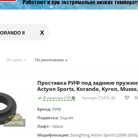
X
ORANDO II
По цене
По умолчанию
Проставка РИФ под заднюю пружину
Actyon Sports, Korando, Kyron, Musso
О
В наличии (10)
Артикул: CS475-30
Бренд:
РИФ
Подвеска:
Задняя
Лифт:
+30мм
Модификация: