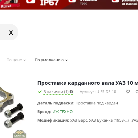
X
По цене
По умолчанию
Проставка карданного вала УАЗ 10 
О
В наличии (1)
Артикул: U-FS-DS-10
Деталь подвески:
Проставка под кардан
Бренд:
ИЖ-ТЕХНО
Модификация: